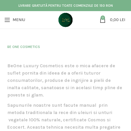
LIVRARE GRATUITĂ PENTRU TOATE COMENZIILE DE 150 RON
0
MENIU
0,00
LEI
BE ONE COSMETICS
BeOne Luxury Cosmetics este o mica afacere de
suflet pornita din ideea de a oferii tuturor
consumatorilor, produse de ingrijire a pielii de
inalta calitate, sanatoase si in acelasi timp pline de
poveste si glam.
Sapunurile noastre sunt facute manual prin
metoda traditionala la rece din uleiuri si unturi
vegetale 100% naturale, certificate Cosmos si
Ecocert. Aceasta tehnica necesita multa pregatire