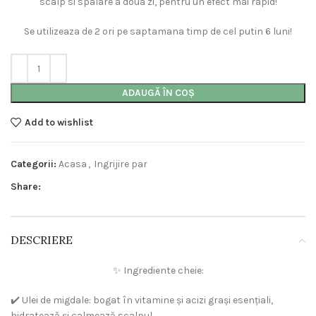
scalp si spalare a doua zi, pentru un efect mai rapid!
Se utilizeaza de 2 ori pe saptamana timp de cel putin 6 luni!
ADAUGĂ ÎN COȘ
Add to wishlist
Categorii:
Acasa
,
Ingrijire par
Share:
DESCRIERE
✨ Ingrediente cheie:
✔️ Ulei de migdale: bogat în vitamine și acizi grași esențiali,
hidratează și calmează scalpul.