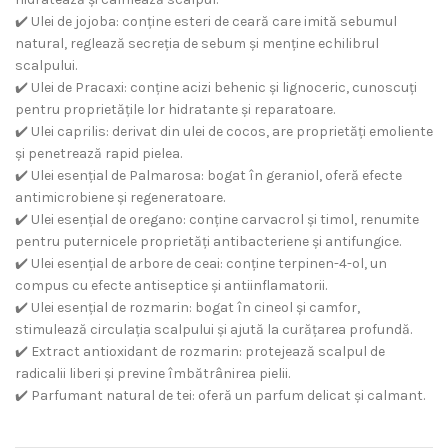
✔️ Ulei de jojoba: conține esteri de ceară care imită sebumul
natural, reglează secreția de sebum și menține echilibrul
scalpului.
✔️ Ulei de Pracaxi: conține acizi behenic și lignoceric, cunoscuți
pentru proprietățile lor hidratante și reparatoare.
✔️ Ulei caprilis: derivat din ulei de cocos, are proprietăți emoliente
și penetrează rapid pielea.
✔️ Ulei esențial de Palmarosa: bogat în geraniol, oferă efecte
antimicrobiene și regeneratoare.
✔️ Ulei esențial de oregano: conține carvacrol și timol, renumite
pentru puternicele proprietăți antibacteriene și antifungice.
✔️ Ulei esențial de arbore de ceai: conține terpinen-4-ol, un
compus cu efecte antiseptice și antiinflamatorii.
✔️ Ulei esențial de rozmarin: bogat în cineol și camfor,
stimulează circulația scalpului și ajută la curățarea profundă.
✔️ Extract antioxidant de rozmarin: protejează scalpul de
radicalii liberi și previne îmbătrânirea pielii.
✔️ Parfumant natural de tei: oferă un parfum delicat și calmant.