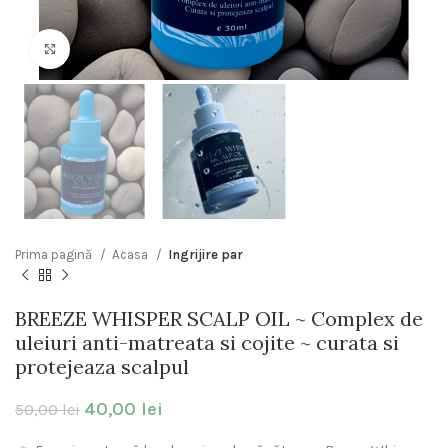
Click to enlarge
Prima pagină
Acasa
Ingrijire par
BREEZE WHISPER SCALP OIL ~ Complex de
uleiuri anti-matreata si cojite ~ curata si
protejeaza scalpul
40,00
lei
50,00
lei