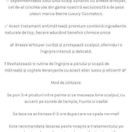
✨ Experimentează luxul unui scalp sănătos cu Breeze Whisper,
cel de-al cincilea ulei din gama noastră exclusivistă e de șase
uleiuri marca Beone Luxury Cosmetics.
✅ Acest tratament antimătreață premium combină ingrediente
naturale de top, fiecare aducând beneficii chimice unice.
🌿 Breeze Whisper curăță și protejează scalpul, oferindu-i o
îngrijire intensă și delicată.
❗️ Revitalizează-ți rutina de îngrijire a părului și scapă de
mătreață și cojitele deranjante cu acest elixir luxos și eficient! 🌿
Mod de utilizare:
Se pun 3-4 picaturi intre palme si se maseaza bine scalpul, cu
accent pe zonele de tampla, frunte si ceafa!
Se lasa sa actioneze 2-3 ore dupa care se spala normal!
Este recomandata lasarea peste noapte a tratamentului pe