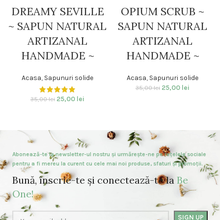
DREAMY SEVILLE
OPIUM SCRUB ~
~ SAPUN NATURAL
SAPUN NATURAL
ARTIZANAL
ARTIZANAL
HANDMADE ~
HANDMADE ~
Acasa
,
Sapunuri solide
Acasa
,
Sapunuri solide
25,00
lei
35,00
lei
25,00
lei
35,00
lei
Abonează-te la newsletter-ul nostru și urmărește-ne pe rețelele sociale
pentru a fi mereu la curent cu cele mai noi produse, sfaturi și promoții.
Bună, înscrie-te și conectează-te la
Be
One!