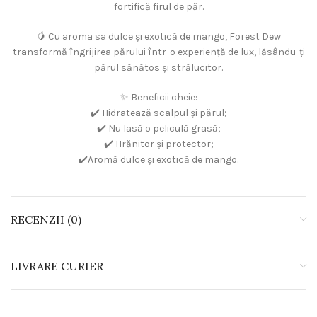
fortifică firul de păr.
🥭 Cu aroma sa dulce și exotică de mango, Forest Dew
transformă îngrijirea părului într-o experiență de lux, lăsându-ți
părul sănătos și strălucitor.
✨ Beneficii cheie:
✔️ Hidratează scalpul și părul;
✔️ Nu lasă o peliculă grasă;
✔️ Hrănitor și protector;
✔️Aromă dulce și exotică de mango.
RECENZII (0)
LIVRARE CURIER