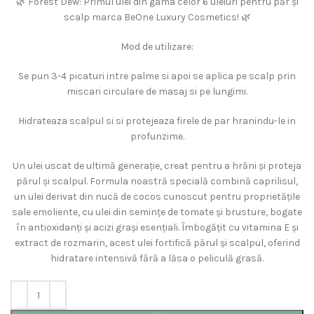
🌿 Forest Dew: Primul ulei din gama celor 6 uleiuri pentru păr și
scalp marca BeOne Luxury Cosmetics! 🌿
Mod de utilizare:
Se pun 3-4 picaturi intre palme si apoi se aplica pe scalp prin
miscari circulare de masaj si pe lungimi.
Hidrateaza scalpul si si protejeaza firele de par hranindu-le in
profunzime.
Un ulei uscat de ultimă generație, creat pentru a hrăni și proteja
părul și scalpul. Formula noastră specială combină caprilisul,
un ulei derivat din nucă de cocos cunoscut pentru proprietățile
sale emoliente, cu ulei din semințe de tomate și brusture, bogate
în antioxidanți și acizi grași esențiali. Îmbogățit cu vitamina E și
extract de rozmarin, acest ulei fortifică părul și scalpul, oferind
hidratare intensivă fără a lăsa o peliculă grasă.