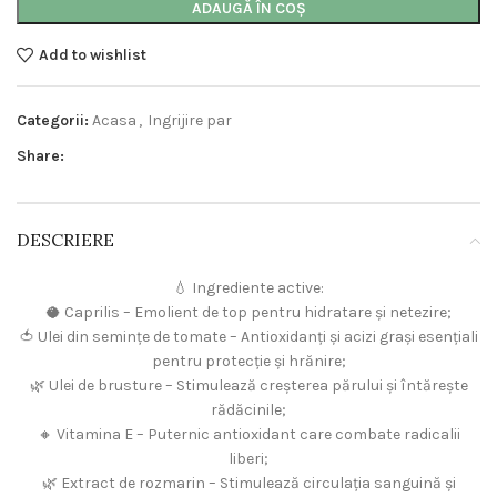
ADAUGĂ ÎN COȘ
Add to wishlist
Categorii:
Acasa
,
Ingrijire par
Share:
DESCRIERE
💧 Ingrediente active:
🥥 Caprilis – Emolient de top pentru hidratare și netezire;
🍅 Ulei din semințe de tomate – Antioxidanți și acizi grași esențiali
pentru protecție și hrănire;
🌿 Ulei de brusture – Stimulează creșterea părului și întărește
rădăcinile;
🔸 Vitamina E – Puternic antioxidant care combate radicalii
liberi;
🌿 Extract de rozmarin – Stimulează circulația sanguină și