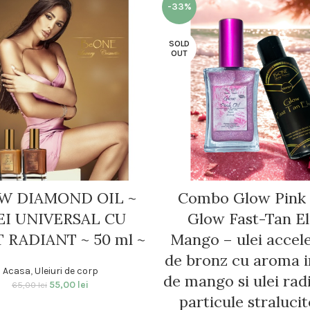
-33%
SOLD
OUT
W DIAMOND OIL ~
Combo Glow Pink 
EI UNIVERSAL CU
Glow Fast-Tan El
 RADIANT ~ 50 ml ~
Mango – ulei accel
de bronz cu aroma i
Acasa
,
Uleiuri de corp
de mango si ulei rad
55,00
lei
65,00
lei
particule straluci