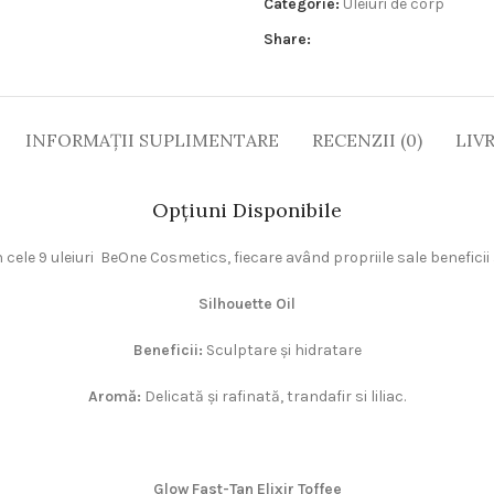
Categorie:
Uleiuri de corp
Share:
INFORMAȚII SUPLIMENTARE
RECENZII (0)
LIV
Opțiuni Disponibile
n cele 9 uleiuri BeOne Cosmetics, fiecare având propriile sale beneficii
Silhouette Oil
Beneficii:
Sculptare și hidratare
Aromă:
Delicată și rafinată, trandafir si liliac.
Glow Fast-Tan Elixir Toffee