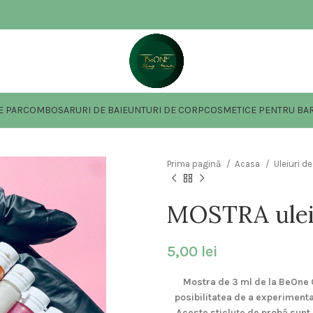
E PAR
COMBO
SARURI DE BAIE
UNTURI DE CORP
COSMETICE PENTRU BAR
Prima pagină
Acasa
Uleiuri d
MOSTRA ulei
5,00
lei
Mostra de 3 ml de la BeOne C
posibilitatea de a experimenta
Aceste sticluțe de probă sunt 