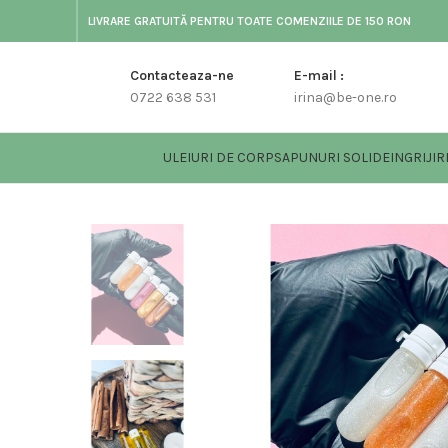
LIVRARE GRATUITĂ PENTRU TOATE COMENZIILE DE 150 RON
Contacteaza-ne
E-mail :
0722 638 531
irina@be-one.ro
ULEIURI DE CORP
SAPUNURI SOLIDE
INGRIJIR