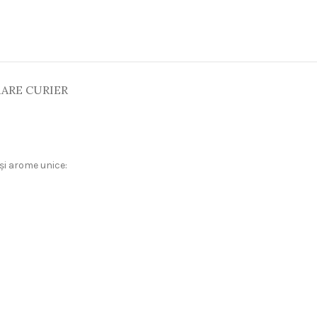
RARE CURIER
 și arome unice: