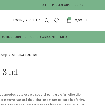
OFERTE PROMOTIONALE
CONTACT
0
LOGIN / REGISTER
0,00
LEI
BATI
INGRIJIRE BUZE
SCRUB-URI
CONTUL MEU
e corp
MOSTRA ulei 3 ml
 3 ml
osmetics este creata special pentru a oferi clienților
 din gama variată de uleiuri premium pe care le oferim.
ideale pentru cei care doresc să încerce un anumit ulei