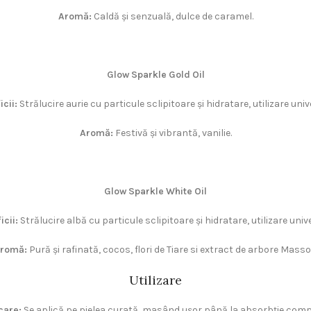
Aromă:
Caldă și senzuală, dulce de caramel.
Glow Sparkle Gold Oil
cii:
Strălucire aurie cu particule sclipitoare și hidratare, utilizare uni
Aromă:
Festivă și vibrantă, vanilie.
Glow Sparkle White Oil
icii:
Strălucire albă cu particule sclipitoare și hidratare, utilizare uni
romă:
Pură și rafinată, cocos, flori de Tiare si extract de arbore Masso
Utilizare
care:
Se aplică pe pielea curată, masând ușor până la absorbție comp