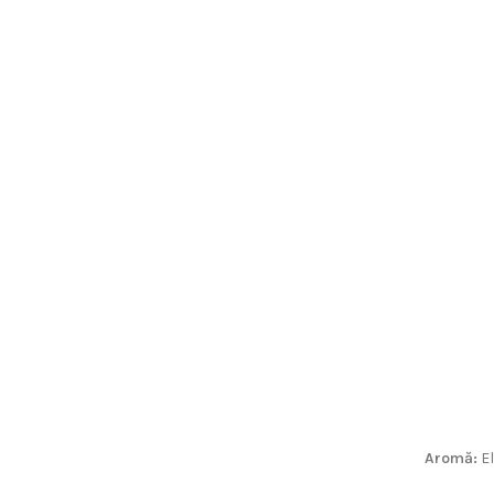
Aromă:
El