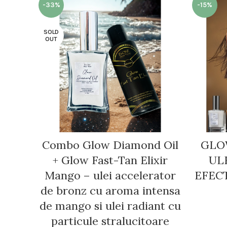
-33%
-15%
SOLD
OUT
Combo Glow Diamond Oil
GLO
+ Glow Fast-Tan Elixir
UL
Mango – ulei accelerator
EFECT
de bronz cu aroma intensa
de mango si ulei radiant cu
particule stralucitoare