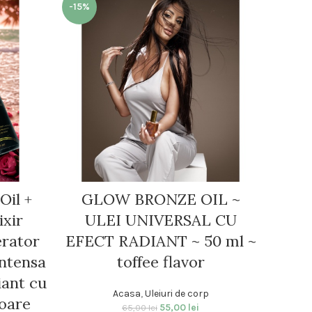
-15%
Oil +
GLOW BRONZE OIL ~
Gl
ixir
ULEI UNIVERSAL CU
Biscu
erator
EFECT RADIANT ~ 50 ml ~
ntensa
toffee flavor
str
iant cu
Acasa
,
Uleiuri de corp
toare
55,00
lei
65,00
lei