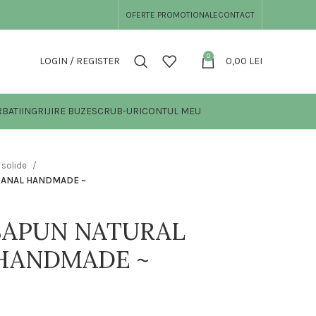
OFERTE PROMOTIONALE
CONTACT
0
LOGIN / REGISTER
0,00
LEI
BATI
INGRIJIRE BUZE
SCRUB-URI
CONTUL MEU
 solide
IZANAL HANDMADE ~
 SAPUN NATURAL
 HANDMADE ~