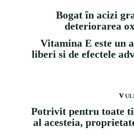
Bogat
î
n acizi gr
deteriorarea ox
Vitamina E este un an
liberi si de efectele a
v
UL
Potrivit pentru toate ti
al acesteia, proprietat