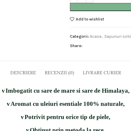
Add to wishlist
Categorii:
Acasa
,
Sapunuri soli
Share:
DESCRIERE
RECENZII (0)
LIVRARE CURIER
v
Imbogatit cu sare de mare si sare de Himalaya,
v
Aromat cu uleiuri esentiale 100% naturale,
v
Potrivit pentru orice tip de piele,
v
Obtinut prin metoda la rece,