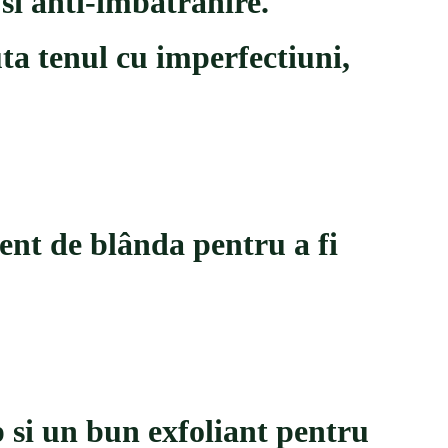
 si anti-îmbatr
â
nire.
uta tenul cu imperfectiuni,
ient de bl
â
nda pentru a fi
p si un bun exfoliant pentru