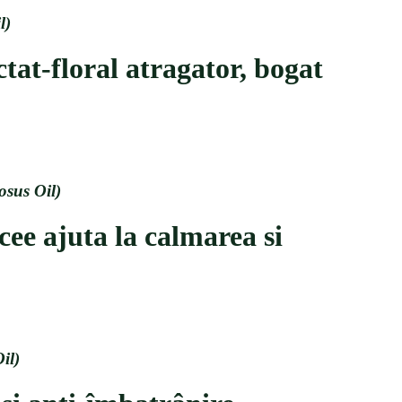
l)
tat-floral atragator, bogat
sus Oil)
acee ajuta la calmarea si
il)