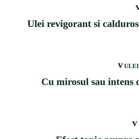
Ulei revigorant si calduro
v
ULE
Cu mirosul sau intens 
v