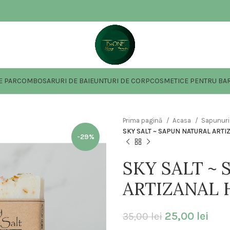
E PAR
COMBO
SARURI DE BAIE
UNTURI DE CORP
COSMETICE PENTRU BAR
Prima pagină
Acasa
Sapunuri
SKY SALT ~ SAPUN NATURAL ART
-29%
SKY SALT ~
ARTIZANAL
25,00
lei
35,00
lei