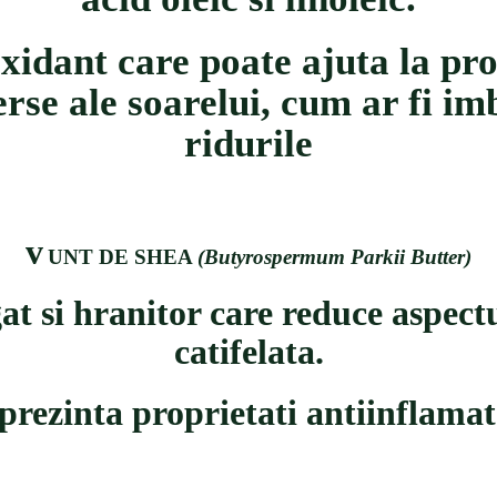
idant care poate ajuta la prot
verse ale soarelui, cum ar fi 
ridurile
v
UNT DE SHEA
(Butyrospermum Parkii Butter)
 si hranitor care reduce aspectul 
catifelata.
rezinta proprietati antiinflamato