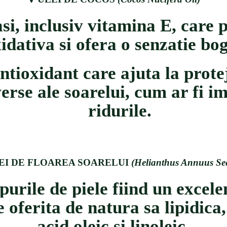
asi, inclusiv vitamina E, care 
idativa si ofera o senzatie bo
tioxidant care ajuta la protej
dverse ale soarelui, cum ar fi
ridurile.
EI DE FLOAREA SOARELUI
(Helianthus Annuus See
purile de piele fiind
un excele
e oferita de natura sa lipidic
acid oleic si linoleic.