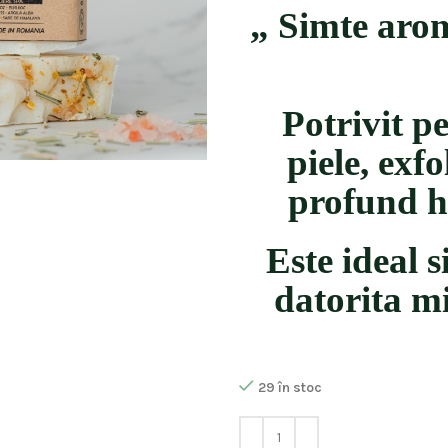
„ Simte arom
Potrivit pe
piele, exf
profund hi
Este ideal s
datorita mi
29 în stoc