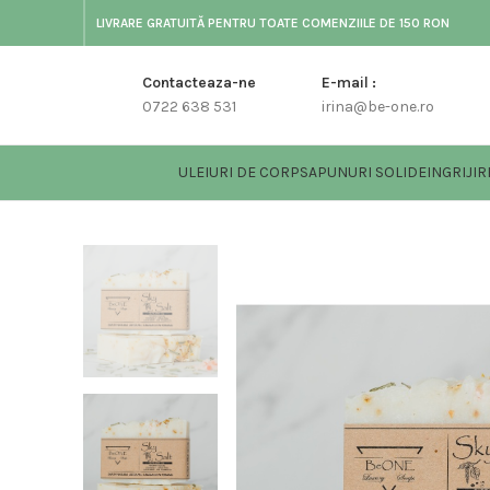
LIVRARE GRATUITĂ PENTRU TOATE COMENZIILE DE 150 RON
Contacteaza-ne
E-mail :
0722 638 531
irina@be-one.ro
ULEIURI DE CORP
SAPUNURI SOLIDE
INGRIJIR