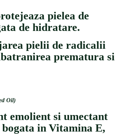
protejeaza pielea de
gata de hidratare.
area pielii de radicalii
 imbatranirea prematura si
d Oil)
nt emolient si umectant
a, bogata in Vitamina E,