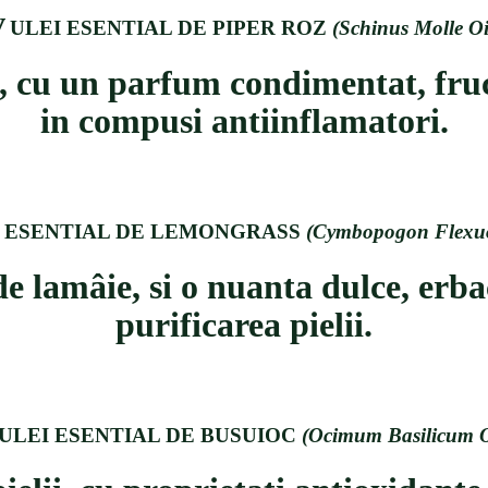
v
ULEI ESENTIAL DE PIPER ROZ
(Schinus Molle Oi
s, cu un parfum condimentat, fruc
in compusi antiinflamatori.
I ESENTIAL DE LEMONGRASS
(
Cymbopogon Flexuo
de lam
â
ie, si o nuanta dulce, erb
purificarea pielii.
ULEI ESENTIAL DE BUSUIOC
(
Ocimum Basilicum O