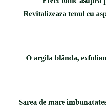
Efect tonic asupra p
Revitalizeaza tenul cu asp
O argila bl
â
nda, exfolian
Sarea de mare imbunatateste