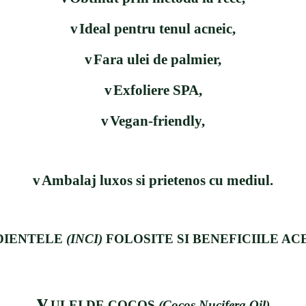
v
Ideal pentru tenul acneic,
v
Fara ulei de palmier,
v
Exfoliere SPA,
v
Vegan-friendly,
v
Ambalaj luxos si prietenos cu mediul.
DIENTELE
(INCI)
FOLOSITE SI BENEFICIILE A
v
ULEI DE COCOS
(Cocos Nucifera Oil)