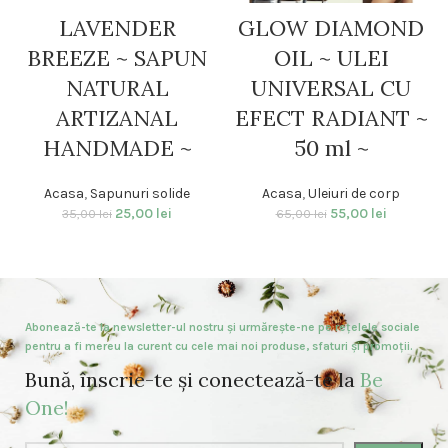
LAVENDER
GLOW DIAMOND
BREEZE ~ SAPUN
OIL ~ ULEI
NATURAL
UNIVERSAL CU
ARTIZANAL
EFECT RADIANT ~
HANDMADE ~
50 ml ~
Acasa
,
Sapunuri solide
Acasa
,
Uleiuri de corp
25,00
lei
55,00
lei
35,00
lei
65,00
lei
Abonează-te la newsletter-ul nostru și urmărește-ne pe rețelele sociale
pentru a fi mereu la curent cu cele mai noi produse, sfaturi și promoții.
Bună, înscrie-te și conectează-te la
Be
One!