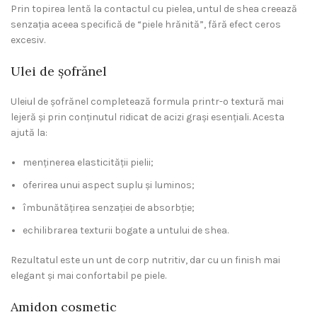
Prin topirea lentă la contactul cu pielea, untul de shea creează
senzația aceea specifică de “piele hrănită”, fără efect ceros
excesiv.
Ulei de șofrănel
Uleiul de șofrănel completează formula printr-o textură mai
lejeră și prin conținutul ridicat de acizi grași esențiali. Acesta
ajută la:
menținerea elasticității pielii;
oferirea unui aspect suplu și luminos;
îmbunătățirea senzației de absorbție;
echilibrarea texturii bogate a untului de shea.
Rezultatul este un unt de corp nutritiv, dar cu un finish mai
elegant și mai confortabil pe piele.
Amidon cosmetic