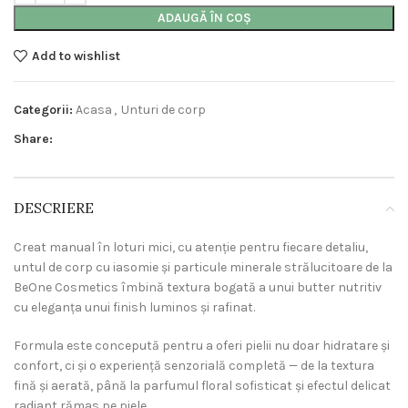
ADAUGĂ ÎN COȘ
Add to wishlist
Categorii:
Acasa
,
Unturi de corp
Share:
DESCRIERE
Creat manual în loturi mici, cu atenție pentru fiecare detaliu,
untul de corp cu iasomie și particule minerale strălucitoare de la
BeOne Cosmetics
îmbină textura bogată a unui butter nutritiv
cu eleganța unui finish luminos și rafinat.
Formula este concepută pentru a oferi pielii nu doar hidratare și
confort, ci și o experiență senzorială completă — de la textura
fină și aerată, până la parfumul floral sofisticat și efectul delicat
radiant rămas pe piele.