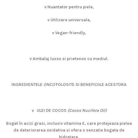
v
Nuantator pentru piele,
v
Utilizare universala,
v
Vegan-friendly,
v
Ambalaj luxos si prietenos cu mediul.
INGREDIENTELE
(INCI)
FOLOSITE SI BENEFICIILE ACESTORA
v
ULEI DE COCOS
(Cocos Nucifera Oil)
Bogat în acizi grasi, inclusiv vitamina E, care protejeaza pielea
de deteriorarea oxidativa si ofera o senzatie bogata de
hidratare.