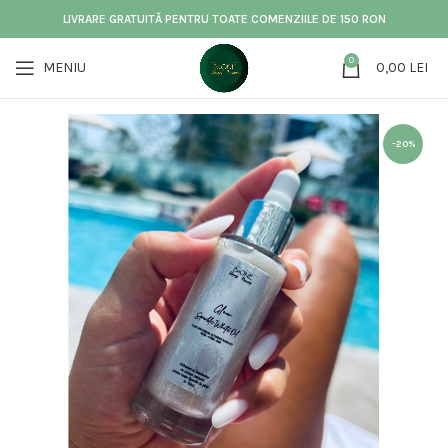
LIVRARE GRATUITĂ PENTRU TOATE COMENZIILE DE 150 RON
0
MENIU
0,00
LEI
-20%