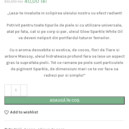
40,00
lei
50,00
lei
„Lasa-te invaluita in sclipirea uleiului nostru cu efect radiant!
Potrivit pentru toate tipurile de piele si cu utilizare universala,
atat pe fata, cat si pe corp si par, uleiul Glow Sparkle White Oil
va deveni nelipsit din portfardul tuturor femeilor.
Cu o aroma deosebita si exotica, de cocos, flori de Tiare si
arbore Massoy, uleiul hidrateaza profund fara sa lase un aspect
gras la suprafata pielii. Tot ce ramane pe piele sunt particulele
de pigment Sparkle, de dimensiuni mari ce te vor face sa
radiezi pur si simplu!”
ADAUGĂ ÎN COȘ
Add to wishlist