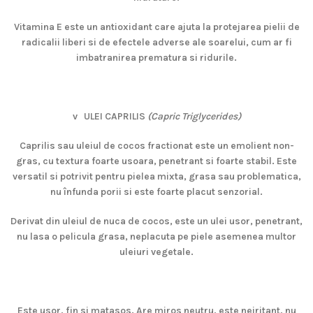
Vitamina E este un antioxidant care ajuta la protejarea pielii de
radicalii liberi si de efectele adverse ale soarelui, cum ar fi
imbatranirea prematura si ridurile.
v
ULEI CAPRILIS
(Capric Triglycerides)
Caprilis sau uleiul de cocos fractionat este un emolient non-
gras, cu textura foarte usoara, penetrant si foarte stabil. Este
versatil si potrivit pentru pielea mixta, grasa sau problematica,
nu înfunda porii si este foarte placut senzorial.
Derivat din uleiul de nuca de cocos, este un ulei usor, penetrant,
nu lasa o pelicula grasa, neplacuta pe piele asemenea multor
uleiuri vegetale.
Este usor, fin si matasos. Are miros neutru, este neiritant, nu