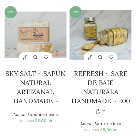
-29%
-22%
SKY SALT ~ SAPUN
REFRESH ~ SARE
NATURAL
DE BAIE
ARTIZANAL
NATURALA
HANDMADE ~
HANDMADE ~ 200
g ~
Acasa
,
Sapunuri solide
25,00
lei
35,00
lei
Acasa
,
Saruri de baie
35,00
lei
45,00
lei