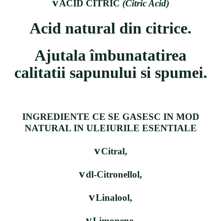
v
ACID CITRIC
(Citric Acid)
Acid natural din citrice.
Ajutala
î
mbunatatirea
calitatii sapunului si spumei.
INGREDIENTE CE SE GASESC IN MOD
NATURAL IN ULEIURILE ESENTIALE
v
Citral,
v
dl-Citronellol,
v
Linalool,
v
Limonene,