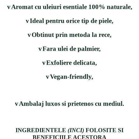
v
Aromat cu uleiuri esentiale 100% naturale,
v
Ideal pentru orice tip de piele,
v
Obtinut prin metoda la rece,
v
Fara ulei de palmier,
v
Exfoliere delicata,
v
Vegan-friendly,
v
Ambalaj luxos si prietenos cu mediul.
INGREDIENTELE
(INCI)
FOLOSITE SI
BENEFICIILE ACESTORA