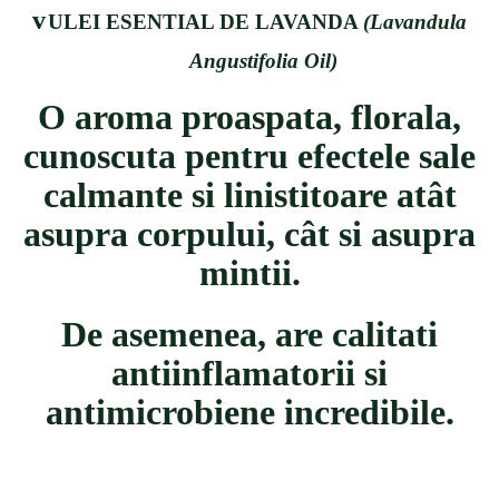
v
ULEI ESENTIAL DE LAVANDA
(
Lavandula
Angustifolia Oil)
O aroma proaspata, florala,
cunoscuta pentru efectele sale
calmante si linistitoare at
â
t
asupra corpului, c
â
t si asupra
mintii.
De asemenea, are calitati
antiinflamatorii si
antimicrobiene incredibile.