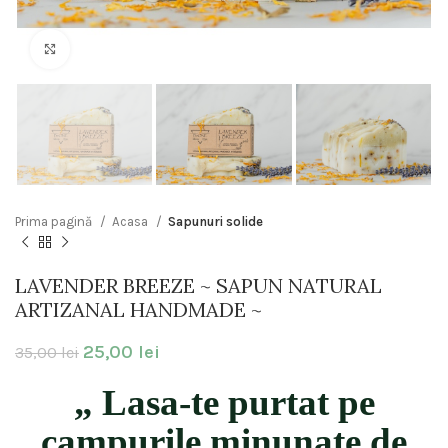
Click to enlarge
Prima pagină
Acasa
Sapunuri solide
LAVENDER BREEZE ~ SAPUN NATURAL
ARTIZANAL HANDMADE ~
25,00
lei
35,00
lei
„ Lasa-te purtat pe
campurile minunate de