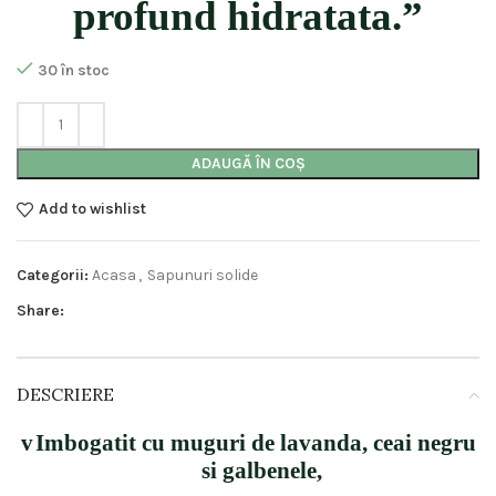
profund hidratata.”
30 în stoc
ADAUGĂ ÎN COȘ
Add to wishlist
Categorii:
Acasa
,
Sapunuri solide
Share:
DESCRIERE
v
Imbogatit cu muguri de lavanda, ceai negru
si galbenele,